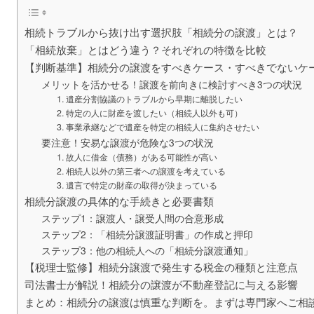
相続トラブルから抜け出す選択肢「相続分の譲渡」とは？
「相続放棄」とはどう違う？それぞれの特徴を比較
【判断基準】相続分の譲渡をすべきケース・すべきでないケ
メリットを活かせる！譲渡を前向きに検討すべき3つの状況
1. 遺産分割協議のトラブルから早期に離脱したい
2. 特定の人に財産を渡したい（相続人以外も可）
3. 事業承継などで遺産を特定の相続人に集約させたい
要注意！安易な譲渡が危険な3つの状況
1. 故人に借金（債務）がある可能性が高い
2. 相続人以外の第三者への譲渡を考えている
3. 遺言で特定の財産の取得が決まっている
相続分譲渡の具体的な手続きと必要書類
ステップ1：譲渡人・譲受人間の合意形成
ステップ2：「相続分譲渡証明書」の作成と押印
ステップ3：他の相続人への「相続分譲渡通知」
【税理士監修】相続分譲渡で発生する税金の種類と注意点
司法書士が解説！相続分の譲渡が不動産登記に与える影響
まとめ：相続分の譲渡は慎重な判断を。まずは専門家へご相