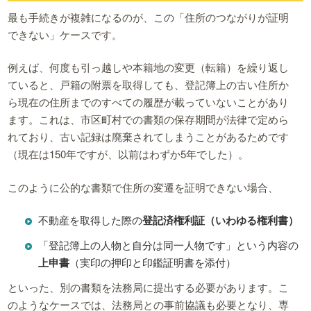
最も手続きが複雑になるのが、この「住所のつながりが証明
できない」ケースです。
例えば、何度も引っ越しや本籍地の変更（転籍）を繰り返し
ていると、戸籍の附票を取得しても、登記簿上の古い住所か
ら現在の住所までのすべての履歴が載っていないことがあり
ます。これは、市区町村での書類の保存期間が法律で定めら
れており、古い記録は廃棄されてしまうことがあるためです
（現在は150年ですが、以前はわずか5年でした）。
このように公的な書類で住所の変遷を証明できない場合、
不動産を取得した際の
登記済権利証（いわゆる権利書）
「登記簿上の人物と自分は同一人物です」という内容の
上申書
（実印の押印と印鑑証明書を添付）
といった、別の書類を法務局に提出する必要があります。こ
のようなケースでは、法務局との事前協議も必要となり、専