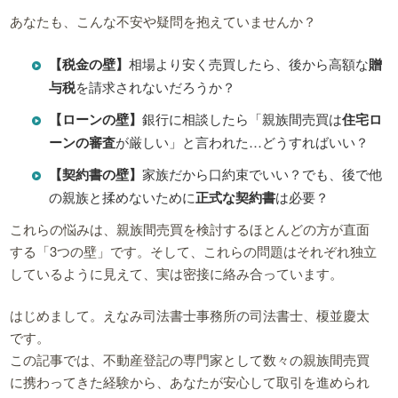
あなたも、こんな不安や疑問を抱えていませんか？
【税金の壁】
相場より安く売買したら、後から高額な
贈
与税
を請求されないだろうか？
【ローンの壁】
銀行に相談したら「親族間売買は
住宅ロ
ーンの審査
が厳しい」と言われた…どうすればいい？
【契約書の壁】
家族だから口約束でいい？でも、後で他
の親族と揉めないために
正式な契約書
は必要？
これらの悩みは、親族間売買を検討するほとんどの方が直面
する「3つの壁」です。そして、これらの問題はそれぞれ独立
しているように見えて、実は密接に絡み合っています。
はじめまして。えなみ司法書士事務所の司法書士、榎並慶太
です。
この記事では、不動産登記の専門家として数々の親族間売買
に携わってきた経験から、あなたが安心して取引を進められ