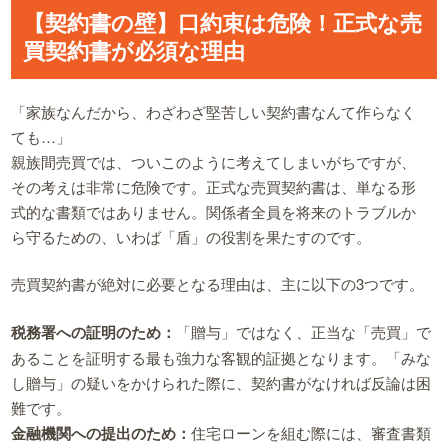
【契約書の壁】口約束は危険！正式な売
買契約書が必須な理由
「家族なんだから、わざわざ堅苦しい契約書なんて作らなく
ても…」
親族間売買では、ついこのように考えてしまいがちですが、
その考えは非常に危険です。正式な売買契約書は、単なる形
式的な書類ではありません。関係者全員を将来のトラブルか
ら守るための、いわば「盾」の役割を果たすのです。
売買契約書が絶対に必要となる理由は、主に以下の3つです。
税務署への証明のため：
「贈与」ではなく、正当な「売買」で
あることを証明する最も強力な客観的証拠となります。「みな
し贈与」の疑いをかけられた際に、契約書がなければ反論は困
難です。
金融機関への提出のため：
住宅ローンを組む際には、審査書類