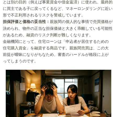
とは別の目的（例えば事業資金や借金返済）に使われ、最終的
に買主である子に戻ってくるなど、マネーロンダリングに近い
形で不正利用されるリスクを警戒しています。
担保評価と価格の妥当性：
親族間の個人的な事情で売買価格が
決められ、物件の正当な担保価値と大きく乖離している可能性
があるため、融資のリスク判断が難しくなります。
金融機関にとって、住宅ローンは「申込者が居住するための
住宅購入資金」を融資する商品です。親族間売買は、この大
前提が曖昧になりがちなため、審査のハードルが格段に上が
ってしまうのです。