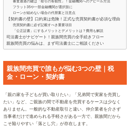
審査通過の鍵は「取引の客観性」！金融機関へのアピール方法
フラット35や一部金融機関が選択肢に
ローンが組めない場合の代替案と注意点
【契約書の壁】口約束は危険！正式な売買契約書が必須な理由
売買契約書に必ず記載すべき重要項目
「公正証書」にするメリットとデメリットは？費用も解説
司法書士がナビゲート！親族間売買の全手続きフロー
親族間売買の悩みは、まず司法書士にご相談ください
親族間売買で誰もが悩む3つの壁｜税
金・ローン・契約書
「親の家を子どもが買い取りたい」「兄弟間で実家を売買し
たい」など、ご親族の間で不動産を売買するケースは少なく
ありません。一般的な不動産取引と違い、仲介業者を介さず
当事者だけで進められる手軽さがある一方で、親族間だから
こそ陥りやすい「落とし穴」が存在します。