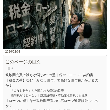
2026/02/03
このページの目次
親族間売買で誰もが悩む3つの壁｜税金・ローン・契約書
【税金の壁】なぜ「みなし贈与」で高額な贈与税がかかるの
か？
「みなし贈与」と判断される価格の目安
贈与税だけじゃない！譲渡所得税・不動産取得税にも注意
【ローンの壁】なぜ親族間売買の住宅ローン審査は厳しいの
か？