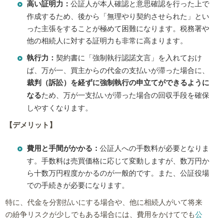
高い証明力：
公証人が本人確認と意思確認を行った上で
作成するため、後から「無理やり契約させられた」とい
った主張をすることが極めて困難になります。税務署や
他の相続人に対する証明力も非常に高まります。
執行力：
契約書に「強制執行認諾文言」を入れておけ
ば、万が一、買主からの代金の支払いが滞った場合に、
裁判（訴訟）を経ずに強制執行の申立てができるように
なる
ため、万が一支払いが滞った場合の回収手段を確保
しやすくなります。
【デメリット】
費用と手間がかかる：
公証人への手数料が必要となりま
す。手数料は売買価格に応じて変動しますが、数万円か
ら十数万円程度かかるのが一般的です。また、公証役場
での手続きが必要になります。
特に、代金を分割払いにする場合や、他に相続人がいて将来
の紛争リスクが少しでもある場合には、費用をかけてでも
公