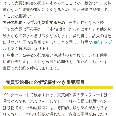
として売買契約書の提出を求められることが一般的です。契約
書がないと審査が進めにくくなるため、早い段階で整備してお
くことが重要です。
将来の相続トラブルを防止するため：
売主が亡くなった後、
「あの売買は不公平だ」「本当は贈与だったはずだ」と他の相
続人から主張されるリスクがあります。契約書は、故人の意思
に基づいた正当な取引であったことを示し、無用な
相続トラブ
ル
を防ぐ防波堤になります。
口約束は、当事者の記憶違いや感情のもつれで、いとも簡単
に崩れ去ります。大切な家族との関係を守るためにも、必ず
書面での契約を締結しましょう。
売買契約書に必ず記載すべき重要項目
インターネットで検索すれば、売買契約書のテンプレートは
見つかるかもしれません。しかし、それを安易に利用するの
は禁物です。不動産取引には、専門的な取り決めが多く含ま
れており、一つでも記載が漏れたり、内容に不備があったり