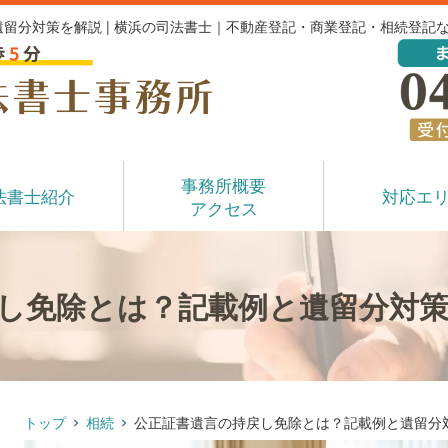
留分対策を解説 | 横浜の司法書士｜不動産登記・商業登記・相続登記
事務所概要
法書士紹介
対応エ
アクセス
し免除とは？記載例と遺留分対
トップ
相続
公正証書遺言の持戻し免除とは？記載例と遺留分