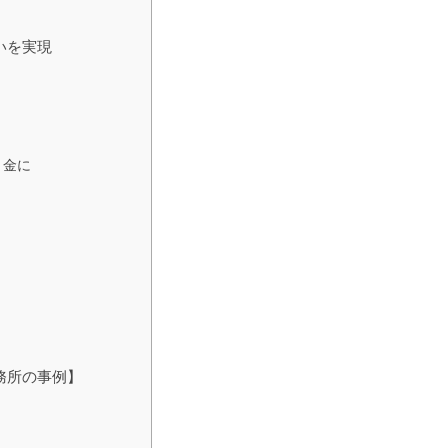
いを実現
き金に
務所の事例】