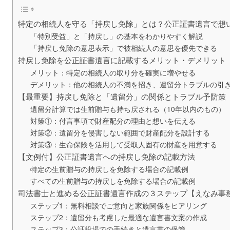
特定の相続人を守る「持戻し免除」とは？公正証書遺言で想
「特別受益」と「持戻し」の基本をわかりやすく解説
「持戻し免除の意思表示」で被相続人の意思を優先できる
持戻し免除を公正証書遺言に記載するメリット・デメリット
メリット：特定の相続人の取り分を確実に増やせる
デメリット：他の相続人の不満を招き、遺留分トラブルの引
【最重要】持戻し免除と「遺留分」の関係とトラブル予防策
遺留分計算では生前贈与も持ち戻される（10年以内のもの）
対策①：付言事項で財産配分の理由と想いを伝える
対策②：遺留分を侵害しない範囲で財産配分を設計する
対策③：生命保険を活用して受取人固有の財産を用意する
【文例付】公正証書遺言への持戻し免除の記載方法
特定の生前贈与の持戻しを免除する場合の記載例
すべての生前贈与の持戻しを免除する場合の記載例
司法書士と進める公正証書遺言作成の３ステップ【えなみ事
ステップ1：無料相談でご意向と家族関係をヒアリング
ステップ2：遺留分も考慮した最適な遺言書文案の作成
ステップ3：公証役場での手続きと遺言書の保管